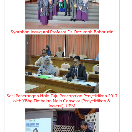
Syarahan Inaugural Profesor Dr. Rozumah Baharudin
Sesi Penerangan Hala Tuju Pencapaian Penyelidikan 2017
oleh YBhg Timbalan Naib Canselor (Penyelidikan &
Inovasi), UPM