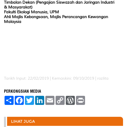
Timbalan Dekan (Pengajian Siswazah dan Jaringan Industri
& Masyarakat)
Fakulti Ekologi Manusia, UPM
Ahli Majlis Kebangsaan, Majlis Perancangan Kewangan
Malaysia
Tarikh Input: 22/02/2019 | Kemaskini: 09/10/2019 | rozlita
PERKONGSIAN MEDIA
S
F
T
L
E
C
W
P
h
a
w
i
m
o
o
r
a
c
i
n
a
p
r
i
r
e
t
k
i
y
d
n
e
b
t
e
l
L
P
t
o
e
d
i
r
LIHAT JUGA
o
r
I
n
e