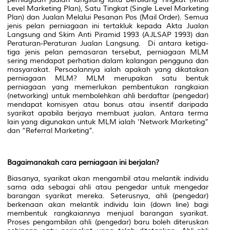
Level Marketing Plan), Satu Tingkat (Single Level Marketing
Plan) dan Jualan Melalui Pesanan Pos (Mail Order). Semua
jenis pelan perniagaan ini tertakluk kepada Akta Jualan
Langsung and Skim Anti Piramid 1993 (AJLSAP 1993) dan
Peraturan-Peraturan Jualan Langsung. Di antara ketiga-
tiga jenis pelan pemasaran tersebut, perniagaan MLM
sering mendapat perhatian dalam kalangan pengguna dan
masyarakat. Persoalannya ialah apakah yang dikatakan
perniagaan MLM? MLM merupakan satu bentuk
perniagaan yang memerlukan pembentukan rangkaian
(networking) untuk membolehkan ahli berdaftar (pengedar)
mendapat komisyen atau bonus atau insentif daripada
syarikat apabila berjaya membuat jualan. Antara terma
lain yang digunakan untuk MLM ialah ‘Network Marketing”
dan “Referral Marketing”.
Bagaimanakah cara perniagaan ini berjalan?
Biasanya, syarikat akan mengambil atau melantik individu
sama ada sebagai ahli atau pengedar untuk mengedar
barangan syarikat mereka. Seterusnya, ahli (pengedar)
berkenaan akan melantik individu lain (down line) bagi
membentuk rangkaiannya menjual barangan syarikat.
Proses pengambilan ahli (pengedar) baru boleh diteruskan