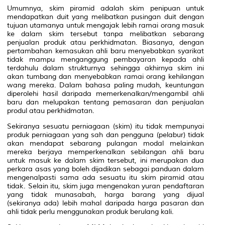
Umumnya, skim piramid adalah skim penipuan untuk
mendapatkan duit yang melibatkan pusingan duit dengan
tujuan utamanya untuk mengajak lebih ramai orang masuk
ke dalam skim tersebut tanpa melibatkan sebarang
penjualan produk atau perkhidmatan. Biasanya, dengan
pertambahan kemasukan ahli baru menyebabkan syarikat
tidak mampu menganggung pembayaran kepada ahli
terdahulu dalam strukturnya sehingga akhirnya skim ini
akan tumbang dan menyebabkan ramai orang kehilangan
wang mereka. Dalam bahasa paling mudah, keuntungan
diperolehi hasil daripada memerkenalkan/mengambil ahli
baru dan melupakan tentang pemasaran dan penjualan
produl atau perkhidmatan.
Sekiranya sesuatu perniagaan (skim) itu tidak mempunyai
produk perniagaan yang sah dan pengguna (pelabur) tidak
akan mendapat sebarang pulangan modal melainkan
mereka berjaya memperkenalkan sebilangan ahli baru
untuk masuk ke dalam skim tersebut, ini merupakan dua
perkara asas yang boleh dijadikan sebagai panduan dalam
mengenalpasti sama ada sesuatu itu skim piramid atau
tidak. Selain itu, skim juga mengenakan yuran pendaftaran
yang tidak munasabah, harga barang yang dijual
(sekiranya ada) lebih mahal daripada harga pasaran dan
ahli tidak perlu menggunakan produk berulang kali.