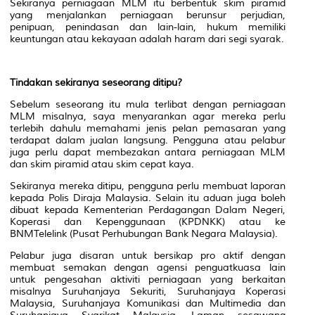
Sekiranya perniagaan MLM itu berbentuk skim piramid
yang menjalankan perniagaan berunsur perjudian,
penipuan, penindasan dan lain-lain, hukum memiliki
keuntungan atau kekayaan adalah haram dari segi syarak.
Tindakan sekiranya seseorang ditipu?
Sebelum seseorang itu mula terlibat dengan perniagaan
MLM misalnya, saya menyarankan agar mereka perlu
terlebih dahulu memahami jenis pelan pemasaran yang
terdapat dalam jualan langsung. Pengguna atau pelabur
juga perlu dapat membezakan antara perniagaan MLM
dan skim piramid atau skim cepat kaya.
Sekiranya mereka ditipu, pengguna perlu membuat laporan
kepada Polis Diraja Malaysia. Selain itu aduan juga boleh
dibuat kepada Kementerian Perdagangan Dalam Negeri,
Koperasi dan Kepenggunaan (KPDNKK) atau ke
BNMTelelink (Pusat Perhubungan Bank Negara Malaysia).
Pelabur juga disaran untuk bersikap pro aktif dengan
membuat semakan dengan agensi penguatkuasa lain
untuk pengesahan aktiviti perniagaan yang berkaitan
misalnya Suruhanjaya Sekuriti, Suruhanjaya Koperasi
Malaysia, Suruhanjaya Komunikasi dan Multimedia dan