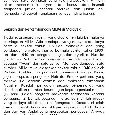
sehingga satu peringkat yang telah ditetapkan. Ahli-ahli
akan menerima komisyen atau bonus atau insentif
daripadaa jualan peribadi mereka dan jualan ahli
(pengedar) di bawah rangkaiannya (over-riding-bonus).
Sejarah dan Perkembangan MLM di Malaysia
Tiada satu sejarah rasmi yang didokumen bila bermulanya
perniagaan MLM. Ada pendapat yang menyatakan ianya
bermula sekitar tahun 1920-an manakala ada yang
pendapat menyatakan ianya bermula sekitar tahun 1930-
an dan 1940-an dengan pengenalan syarikat Nutrilite
(California Perfume Company) yang kemudiannya dikenali
sebagai “Avon” dan seterusnya. Memetik daripada satu
sumber, MLM mula diasaskan sekitar tahun 1940-an oleh
Profesor Carl Rehnborg daripada Universiti Chicago. Beliau
juga merupakan pengasas Nutrilite. Produk pertama yang
mereka jual adalah vitamin dan makanan tambahan
Nutrilife. Kaedah penjualan secara berperingkat yang
diperkenalkan memberi keuntungan kepada penjual melalui
(1) hasil jualan program makanan tambahan kepada
pengguna (2) bentuk potongan harga dari jumlah produk
yang berjaya dijual oleh ahli (pengedar). Kaedah ini telah
menarik minat dua orang ahli perniagaan iaitu Rich DeVos
dan Jay Van Andel yang merupakan pengasas “Amway